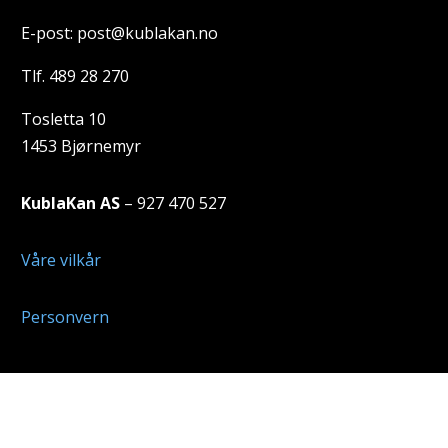
E-post: post@kublakan.no
Tlf. 489 28 270
Tosletta 10
1453 Bjørnemyr
KublaKan AS
– 927 470 527
Våre vilkår
Personvern