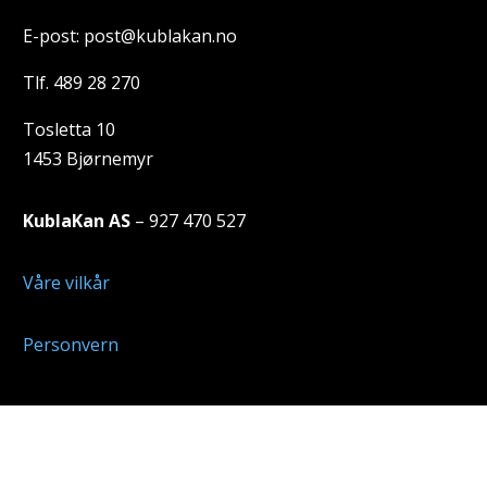
E-post: post@kublakan.no
Tlf. 489 28 270
Tosletta 10
1453 Bjørnemyr
KublaKan AS
– 927 470 527
Våre vilkår
Personvern