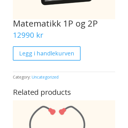
Matematikk 1P og 2P
12990
kr
Matematikk
Legg i handlekurven
1P
og
2P
quantity
Category:
Uncategorized
Related products