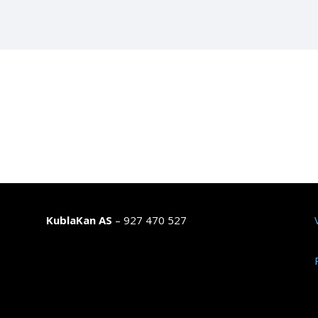
KublaKan AS
– 927 470 527