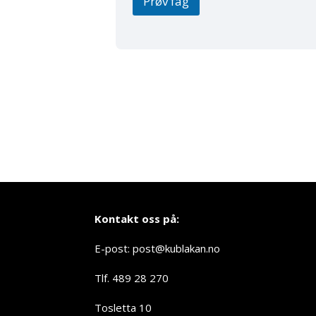
Prøv fag
Kontakt oss på:
E-post: post@kublakan.no
Tlf. 489 28 270
Tosletta 10