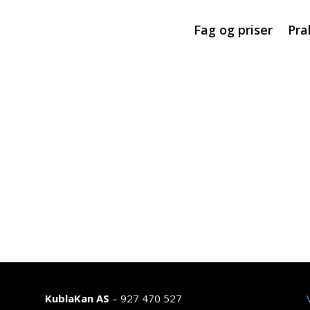
Fag og priser
Pra
KublaKan AS
– 927 470 527