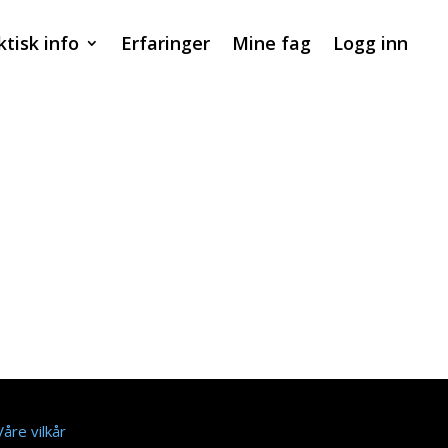
ktisk info
Erfaringer
Mine fag
Logg inn
Våre vilkår