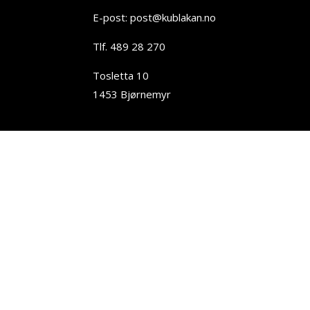
E-post: post@kublakan.no
Tlf. 489 28 270
Tosletta 10
1453 Bjørnemyr