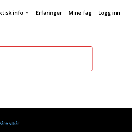
ktisk info
Erfaringer
Mine fag
Logg inn
Våre vilkår