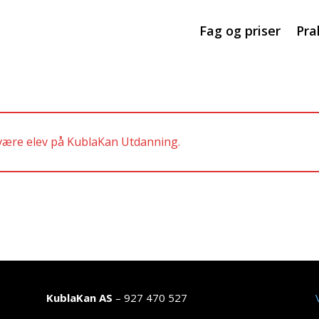
Fag og priser
Pra
 være elev på KublaKan Utdanning.
KublaKan AS
– 927 470 527