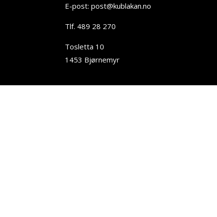
E-post: post@kublakan.no
Tlf. 489 28 270
Tosletta 10
1453 Bjørnemyr