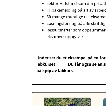
Lektor Hafslund som din privat
Tilbakemelding på alt av arbeid
Så mange muntlige testeksamen
Løsningsforslag på alle skriftli
Ressurshefter som oppsummerer 
eksamensoppgaver
Under ser du et eksempel på en fore
labkurset. Du får også se en sma
på kjøp av labkurs.