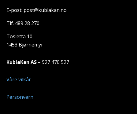
E-post: post@kublakan.no
Tlf. 489 28 270
Tosletta 10
1453 Bjørnemyr
KublaKan AS
– 927 470 527
Våre vilkår
Personvern