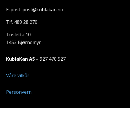
E-post: post@kublakan.no
Tlf. 489 28 270
Tosletta 10
1453 Bjørnemyr
KublaKan AS
– 927 470 527
Våre vilkår
Personvern