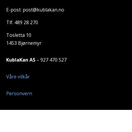
E-post: post@kublakan.no
Tlf. 489 28 270
Tosletta 10
1453 Bjørnemyr
KublaKan AS
– 927 470 527
Våre vilkår
Personvern