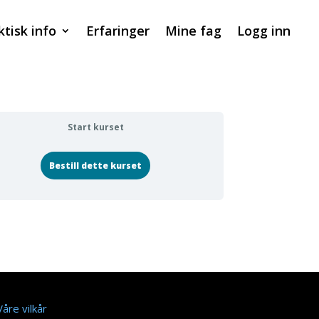
ktisk info
Erfaringer
Mine fag
Logg inn
Start kurset
Bestill dette kurset
Våre vilkår