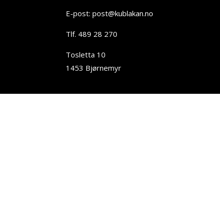
E-post: post@kublakan.no
Tlf. 489 28 270
Tosletta 10
1453 Bjørnemyr