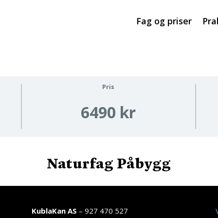
Fag og priser
Pra
Pris
6490 kr
Naturfag Påbygg
KublaKan AS
– 927 470 527