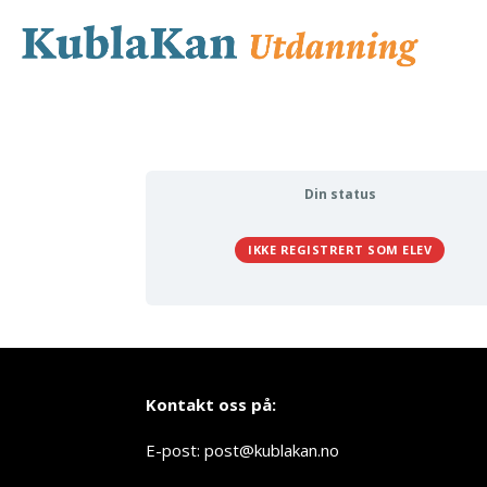
Din status
IKKE REGISTRERT SOM ELEV
Kontakt oss på:
E-post: post@kublakan.no