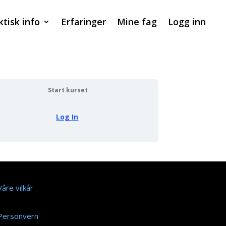
ktisk info
Erfaringer
Mine fag
Logg inn
Start kurset
Log In
Våre vilkår
Personvern