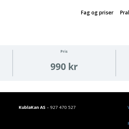
Fag og priser
Pra
Pris
990 kr
KublaKan AS
– 927 470 527