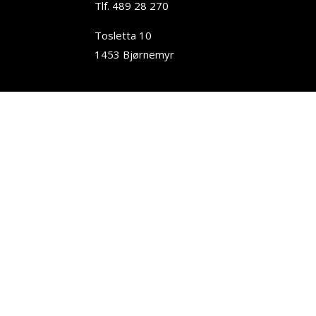
Tlf. 489 28 270
Tosletta 10
1453 Bjørnemyr