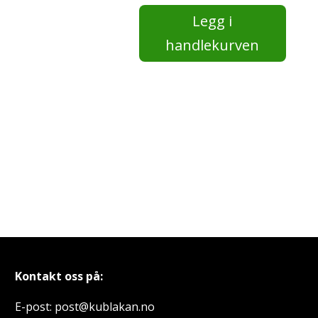
Matematikk
Legg i
1T
antall
handlekurven
Kontakt oss på:
E-post: post@kublakan.no