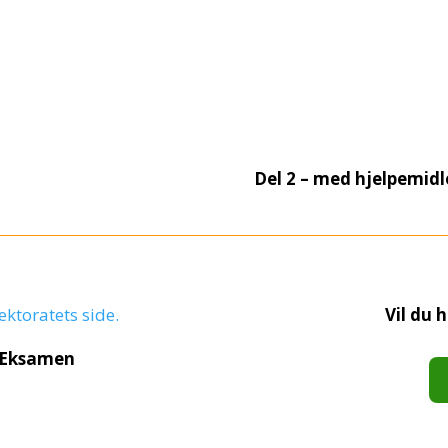
Del 2 – med hjelpemidl
ktoratets side
.
Vil du 
Eksamen
Biolo
2
antall