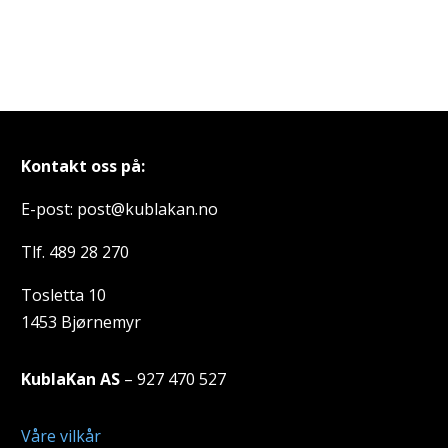
Kontakt oss på:
E-post: post@kublakan.no
Tlf. 489 28 270
Tosletta 10
1453 Bjørnemyr
KublaKan AS
– 927 470 527
Våre vilkår