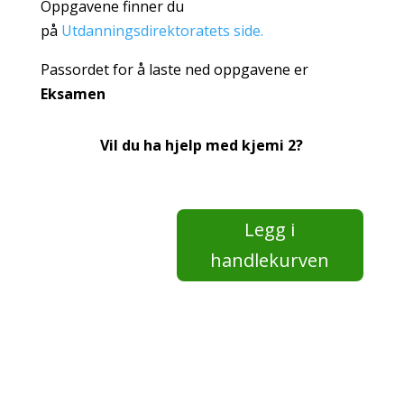
Oppgavene finner du
på
Utdanningsdirektoratets side
.
Passordet for å laste ned oppgavene er
Eksamen
Vil du ha hjelp med kjemi 2?
Kjemi
Legg i
2
antall
handlekurven