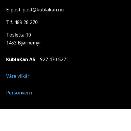
E-post: post@kublakan.no
Tlf. 489 28 270
Tosletta 10
1453 Bjørnemyr
KublaKan AS
– 927 470 527
Våre vilkår
Personvern