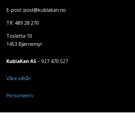
E-post: post@kublakan.no
Tlf. 489 28 270
Tosletta 10
1453 Bjørnemyr
KublaKan AS
– 927 470 527
Våre vilkår
Personvern