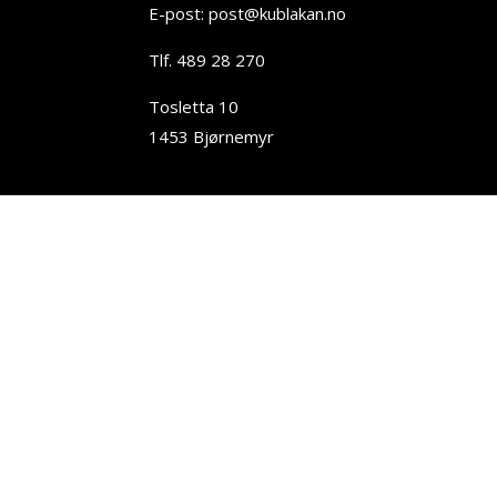
E-post: post@kublakan.no
Tlf. 489 28 270
Tosletta 10
1453 Bjørnemyr