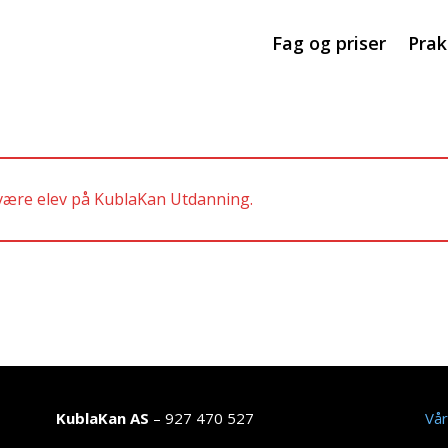
Fag og priser
Prak
 være elev på KublaKan Utdanning.
KublaKan AS
– 927 470 527
Vår