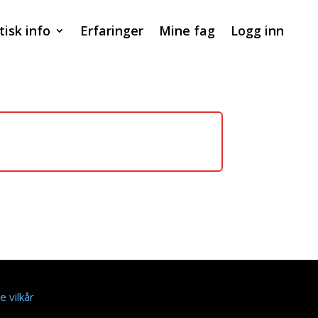
tisk info
Erfaringer
Mine fag
Logg inn
e vilkår