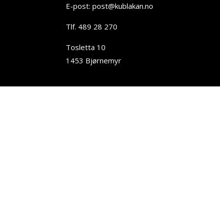
E-post: post@kublakan.no
Tlf. 489 28 270
Tosletta 10
1453 Bjørnemyr