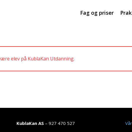
Fag og priser
Prak
 være elev på KublaKan Utdanning.
KublaKan AS
– 927 470 527
Vår