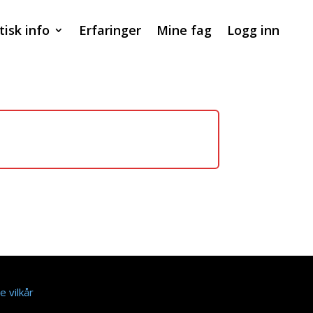
tisk info
Erfaringer
Mine fag
Logg inn
e vilkår