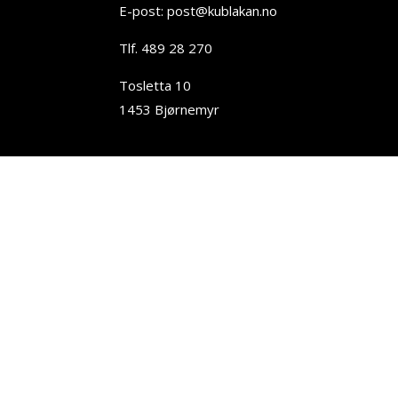
E-post: post@kublakan.no
Tlf. 489 28 270
Tosletta 10
1453 Bjørnemyr