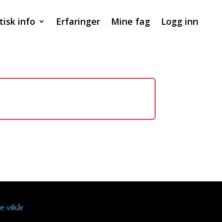
tisk info
Erfaringer
Mine fag
Logg inn
e vilkår