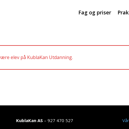
Fag og priser
Prak
 være elev på KublaKan Utdanning.
KublaKan AS
– 927 470 527
Vår