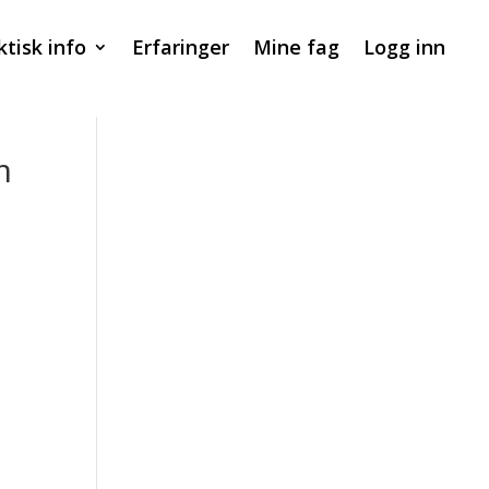
ktisk info
Erfaringer
Mine fag
Logg inn
m