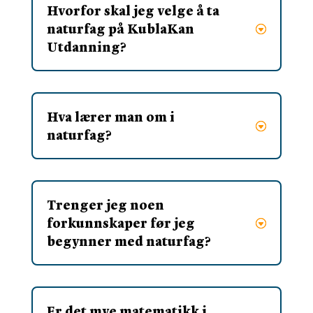
Hvorfor skal jeg velge å ta
naturfag på KublaKan
Utdanning?
Hva lærer man om i
naturfag?
Trenger jeg noen
forkunnskaper før jeg
begynner med naturfag?
Er det mye matematikk i