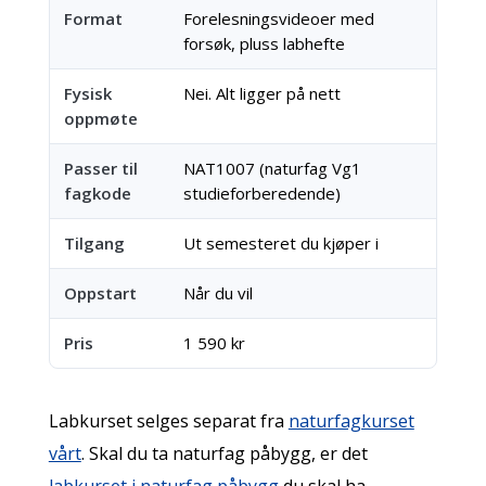
Format
Forelesningsvideoer med
forsøk, pluss labhefte
Fysisk
Nei. Alt ligger på nett
oppmøte
Passer til
NAT1007 (naturfag Vg1
fagkode
studieforberedende)
Tilgang
Ut semesteret du kjøper i
Oppstart
Når du vil
Pris
1 590 kr
Labkurset selges separat fra
naturfagkurset
vårt
. Skal du ta naturfag påbygg, er det
labkurset i naturfag påbygg
du skal ha.